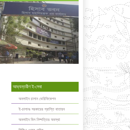
আভ্যন্তরীণ ই-সেবা
অনলাইন চালান ভেরিফিকেশন
ই-চালানঃ সরকারের প্রাপ্তি বাতায়ন
অনলাইন বিল নিষ্পত্তির অবস্থা