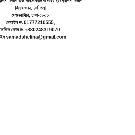
্পনা বিভাগ এবং পরিসংখ্যান ও তথ্য ব্যবস্থাপনা বিভাগ
হিসাব ভবন, ৪র্থ তলা
সেগুনবাগিচা, ঢাকা-১০০০
মোবাইল নং 01777210555,
অফিস ফোন নং +880248319070
েইল samadshelina@gmail.com