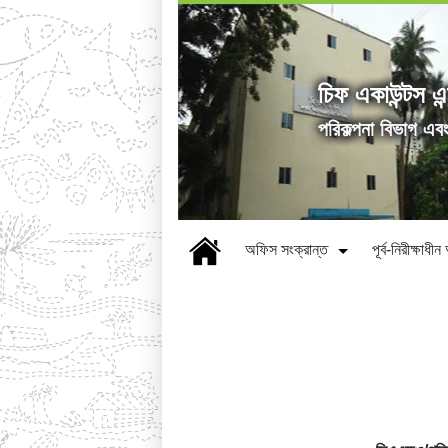
চিফ একাউন্টস এন
পরিকল্পনা বিভাগ এব
অফিস সংক্রান্ত
পূর্ব-নিরীক্ষাধ