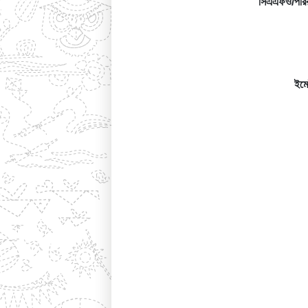
সিএএফও/পরিকল
ইম