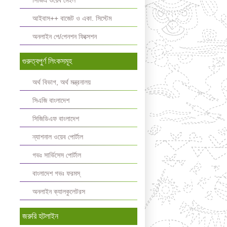
সিজিএ ওয়েব মেইল
আইবাস++ বাজেট ও একা. সিস্টেম
অনলাইন পে/পেনশন ফিক্সেশন
গুরুত্বপুর্ণ লিংকসমূহ
অর্থ বিভাগ, অর্থ মন্ত্রনালয়
সিএজি বাংলাদেশ
সিজিডিএফ বাংলাদেশ
ন্যাশনাল ওয়েব পোর্টাল
গভঃ সার্ভিসেস পোর্টাল
বাংলাদেশ গভঃ ফরমস্‌
অনলাইন ক্যালকুলেটরস
জরুরি হটলাইন