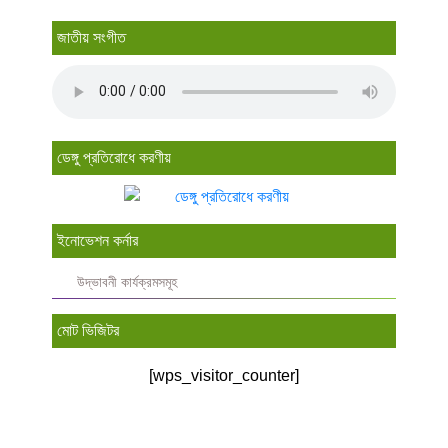
জাতীয় সংগীত
ডেঙ্গু প্রতিরোধে করণীয়
ইনোভেশন কর্নার
উদ্ভাবনী কার্যক্রমসমূহ
মোট ভিজিটর
[wps_visitor_counter]