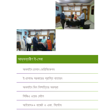
আভ্যন্তরীণ ই-সেবা
অনলাইন চালান ভেরিফিকেশন
ই-চালানঃ সরকারের প্রাপ্তি বাতায়ন
অনলাইন বিল নিষ্পত্তির অবস্থা
সিজিএ ওয়েব মেইল
আইবাস++ বাজেট ও একা. সিস্টেম