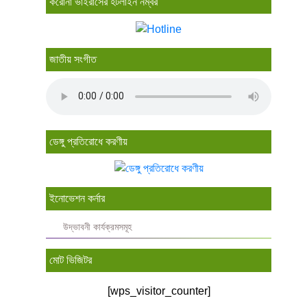
করোনা ভাইরাসের হটলাইন নম্বর
জাতীয় সংগীত
ডেঙ্গু প্রতিরোধে করণীয়
ইনোভেশন কর্নার
উদ্ভাবনী কার্যক্রমসমূহ
মোট ভিজিটর
[wps_visitor_counter]